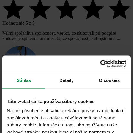
Hodnotenie 5 z 5
Velmi spolahliva spolocnost, vsetko, co slubovali pri podpise
zmluvy je splnene....mam za to, ze spokojnost je obojstranna.....
Súhlas
Detaily
O cookies
Stanislav Stefanko
Táto webstránka používa súbory cookies
11 septembra, 2024
Na prispôsobenie obsahu a reklám, poskytovanie funkcií
sociálnych médií a analýzu návštevnosti používame
súbory cookie. Informácie o tom, ako používate naše
webové stránky, poskytujeme aj našim partnerom v