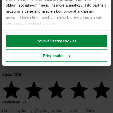
Hodnotenie 5 z 5
oblasti sociálnych médií, inzercie a analýzy. Títo partneri
S agentúrou Jurling som veľmi spokojný. Profesionálny prístup,
môžu príslušné informácie skombinovať s ďalšími
rýchla komunikácia a seriózne jednanie. Spoluprácu môžem určite
údajmi, ktoré ste im poskytli alebo ktoré od vás získali,
odporučiť.
keď ste používali ich služby.
Povoliť všetky cookies
Prispôsobiť
Oleksandr Ponzel
5 júla, 2026
Hodnotenie 5 z 5
Co se firmy Jurling týče, vše je seriózní a na všem o čem se