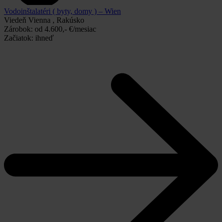
Vodoinštalatéri ( byty, domy ) – Wien
Viedeň Vienna , Rakúsko
Zárobok:
od 4.600,- €/mesiac
Začiatok:
ihneď