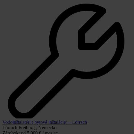
Vodoinštalatéri ( bytové inštalácie) – Lörrach
Lörrach Freiburg , Nemecko
Zárobok:
od 5.000 € / mesiac