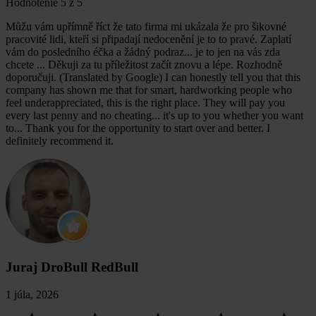
Hodnotenie 5 z 5
Můžu vám upřímně říct že tato firma mi ukázala že pro šikovné
pracovité lidi, kteří si připadají nedocenění je to to pravé. Zaplatí
vám do posledního éčka a žádný podraz... je to jen na vás zda
chcete ... Děkuji za tu příležitost začít znovu a lépe. Rozhodně
doporučuji. (Translated by Google) I can honestly tell you that this
company has shown me that for smart, hardworking people who
feel underappreciated, this is the right place. They will pay you
every last penny and no cheating... it's up to you whether you want
to... Thank you for the opportunity to start over and better. I
definitely recommend it.
Juraj DroBull RedBull
1 júla, 2026