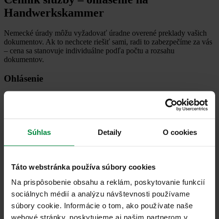
Handwerkskammer
Nemecké úrady môžu vyžadovať úradne overené preklady vašich
dokumentov. Ak to nechcete riešiť sami, radi to zabezpečíme za vás
– cena sa stanovuje individuálne podľa počtu a rozsahu
dokumentov.
Ohlásenie
149 €
Mám záujem
Najčastejšie otázky
Súhlas
Detaily
O cookies
Ste pripravení podnikať v Nemecku?
Požiadajte o ohlásenie remeselnej činnosti
Táto webstránka používa súbory cookies
ešte dnes
Na prispôsobenie obsahu a reklám, poskytovanie funkcií
sociálnych médií a analýzu návštevnosti používame
Máte otázky? Zavolajte mi.
súbory cookie. Informácie o tom, ako používate naše
webové stránky, poskytujeme aj našim partnerom v