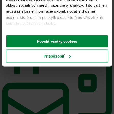
Martina Vinceová
oblasti sociálnych médií, inzercie a analýzy. Títo partneri
+421 918 389 628
môžu príslušné informácie skombinovať s ďalšími
údajmi, ktoré ste im poskytli alebo ktoré od vás získali,
Nezáväzná žiadosť
keď ste používali ich služby.
Budeme vás kontaktovať ohľadom presného postupu najneskôr
nasledujúci pracovný deň.
Povoliť všetky cookies
Prispôsobiť