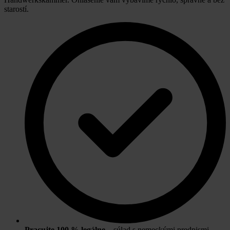
starostí.
Pracujte 100 % legálne
– súlad s nemeckými predpismi