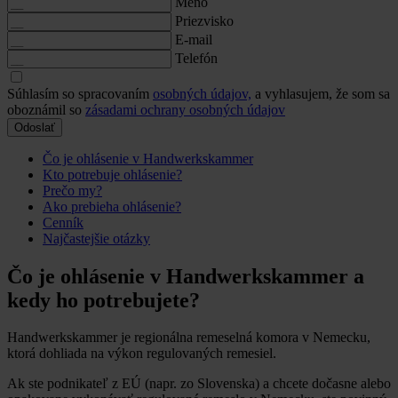
Meno
Priezvisko
E-mail
Telefón
Súhlasím so spracovaním
osobných údajov,
a vyhlasujem, že som sa
oboznámil so
zásadami ochrany osobných údajov
Odoslať
Čo je ohlásenie v Handwerkskammer
Kto potrebuje ohlásenie?
Prečo my?
Ako prebieha ohlásenie?
Cenník
Najčastejšie otázky
Čo je ohlásenie v Handwerkskammer a
kedy ho potrebujete?
Handwerkskammer je regionálna remeselná komora v Nemecku,
ktorá dohliada na výkon regulovaných remesiel.
Ak ste podnikateľ z EÚ (napr. zo Slovenska) a chcete dočasne alebo