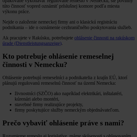
opakovane vykonávať regulované remeslo v Nemecku, ste povinný
túto činnosť vopred oznámiť príslušnej komore podľa miesta
výkonu práce.
Nejde o založenie nemeckej firmy ani o klasickú registráciu
podnikania – ide o oznámenie cezhraničného poskytovania služieb.
Ak pracujete v Rakúsku, potrebujete
ohlásenie činnosti na rakúskom
úrade (Dienstleistungsanzeige)
.
Kto potrebuje ohlásenie remeselnej
činnosti v Nemecku?
Ohlásenie potrebujú remeselníci a podnikatelia z krajín EÚ, ktorí
plánujú regulovanú remeselnú činnosť na území Nemecka:
živnostníci (SZČO) ako napríklad elektrikári, inštalatéri,
kúrenári alebo montéri,
stavebné firmy realizujúce projekty,
firmy poskytujúce služby nemeckým objednávateľom.
Prečo vybaviť ohlásenie práve s nami?
Rozumieme remeslu aj legislatíve, máme skúsenosti s ohlasovaním