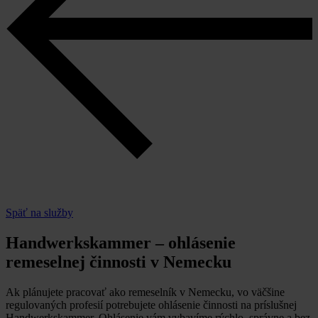
Späť na služby
Handwerkskammer – ohlásenie
remeselnej činnosti v Nemecku
Ak plánujete pracovať ako remeselník v Nemecku, vo väčšine
regulovaných profesií potrebujete ohlásenie činnosti na príslušnej
Handwerkskammer. Ohlásenie vám vybavíme rýchlo, správne a bez