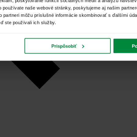
eklám, poskytovanie funkcií sociálnych médií a analýzu návšte
o používate naše webové stránky, poskytujeme aj našim partner
to partneri môžu príslušné informácie skombinovať s ďalšími údaj
ď ste používali ich služby.
Prispôsobiť
Po