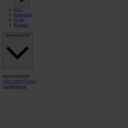
FAQ
Infoportál
O nás
Kontakt
Slovenčina
SK
Marek Kažimír
+421 918 878 852
Zaregistrovať