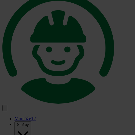
Montáže
12
Služby