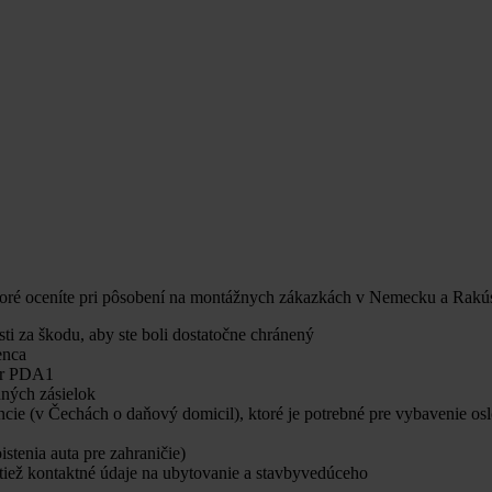
ktoré oceníte pri pôsobení na montážnych zákazkách v Nemecku a Rakú
i za škodu, aby ste boli dostatočne chránený
enca
lár PDA1
dných zásielok
ncie (v Čechách o daňový domicil), ktoré je potrebné pre vybavenie os
tenia auta pre zahraničie)
aktiež kontaktné údaje na ubytovanie a stavbyvedúceho