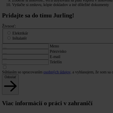
Zoberte si hotovosť, veľa ubytovaní sa platí vopred v hotovosti
Vytlačte si zmluvu, kópie dokladov a iné dôležité dokumenty
Pridajte sa do tímu Jurling!
Živnosť:
Elektrikár
Inštalatér
Meno
Priezvisko
E-mail
Telefón
Súhlasím so spracovaním
osobných údajov,
a vyhlasujem, že som sa
Odoslať
Viac informácií o práci v zahraničí