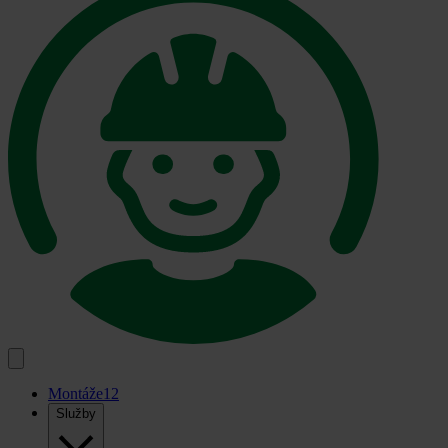
Montáže
12
Služby