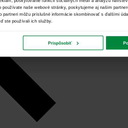
eklám, poskytovanie funkcií sociálnych médií a analýzu návšte
o používate naše webové stránky, poskytujeme aj našim partner
to partneri môžu príslušné informácie skombinovať s ďalšími údaj
ď ste používali ich služby.
Prispôsobiť
Po