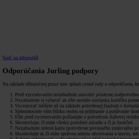
Späť na infoportál
Odporúčania Jurling podpory
Na základe dlhoročnej praxe sme spísali cenné rady a odporúčania, 
Pred vycestovaním nezabudnite uzavrieť poistenie zodpovednost
Nezabudnite si vybaviť ak ešte nemáte európsku kartičku poist
Vycestovať môžete už na základe potvrdenej žiadosti o formu
Splnomocnite vám blízku osobu na prijímanie a podávanie úra
Ešte pred vycestovaním požiadajte o potvrdenie daňovej rezide
Skontrolujte, či máte všetko potrebné náradie a či je funkčné
Nezabudnite zelenú kartu (potvrdenie povinného zmluvného pois
Skontrolujte si, či máte správnu adresu ubytovania a stavby, t