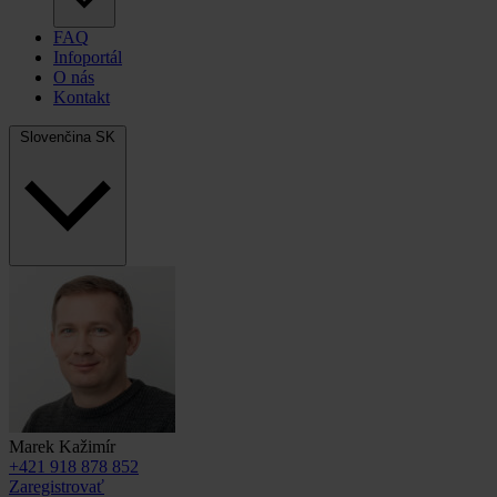
FAQ
Infoportál
O nás
Kontakt
Slovenčina
SK
Marek Kažimír
+421 918 878 852
Zaregistrovať